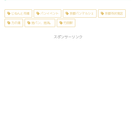
じねんと市場
パンイベント
京都パンマルシェ
京都市伏見区
力の湯
地パン、地消。
竹田駅
スポンサーリンク