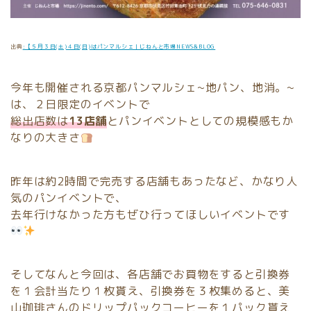
出典
:【５月３日(土)４日(日)はパンマルシェ｜じねんと市場NEWS&BLOG
今年も開催される京都パンマルシェ~地パン、地消。~
は、２日限定のイベントで
総出店数は
13店舗
とパンイベントとしての規模感もか
なりの大きさ
昨年は約2時間で完売する店舗もあったなど、かなり人
気のパンイベントで、
去年行けなかった方もぜひ行ってほしいイベントです
そしてなんと今回は、各店舗でお買物をすると引換券
を１会計当たり１枚貰え、引換券を
３枚集めると、美
山珈琲さんのドリップパックコーヒーを１パック貰え