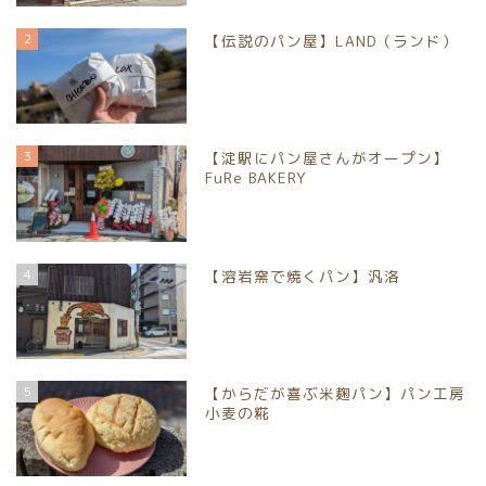
2
【伝説のパン屋】LAND（ランド）
3
【淀駅にパン屋さんがオープン】
FuRe BAKERY
4
【溶岩窯で焼くパン】汎洛
5
【からだが喜ぶ米麹パン】パン工房
小麦の糀