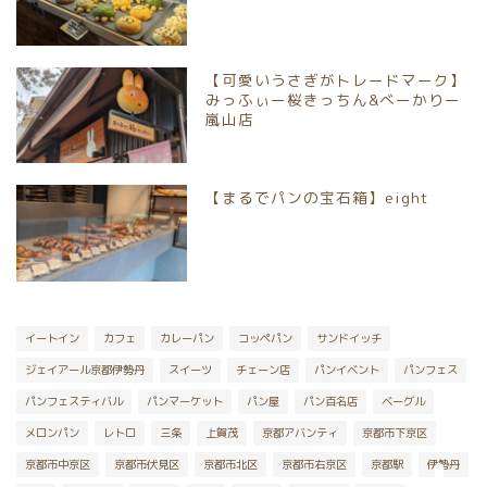
京都市伏見区
【可愛いうさぎがトレードマーク】
京都市山科区
みっふぃー桜きっちん&べーかりー
嵐山店
長岡京市
【まるでパンの宝石箱】eight
向日市
八幡市
宇治市
イートイン
カフェ
カレーパン
コッペパン
サンドイッチ
ジェイアール京都伊勢丹
スイーツ
チェーン店
パンイベント
パンフェス
京丹後市
パンフェスティバル
パンマーケット
パン屋
パン百名店
ベーグル
メロンパン
レトロ
三条
上賀茂
京都アバンティ
京都市下京区
乙訓郡大山崎町
京都市中京区
京都市伏見区
京都市北区
京都市右京区
京都駅
伊勢丹