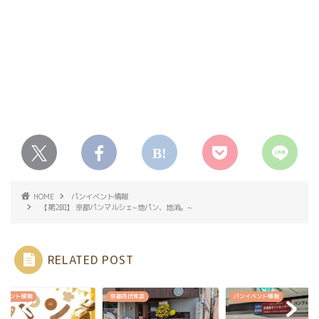
HOME
パンイベント情報
【第2回】 京都パンマルシェ~地パン、地消。~
RELATED POST
イベント情報
京都市伏見区
パンイベント情報