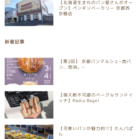
10
【北海道生まれのパン屋さんがオー
プン】ペンギンベーカリー 京都西
パンイベント情報
京極店
お取り寄せパン
新着記事
パン屋
【第2回】 京都パンマルシェ~地パ
京都市北区
ン、地消。~
京都市上京区
【萌え断不可避のベーグルサンドイ
京都市中京区
ッチ】Radio Bagel
京都市下京区
【可愛いパンが魅力的♡】たんパぱ
京都市南区
ん