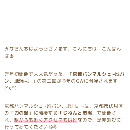
みなさんおはようございます、こんにちは、こんばん
は♨
昨年初開催で大人気だった、
「京都パンマルシェ~地パ
ン、地消~。」
の第二回が今年のGWに開催されます
(^o^)
京都パンマルシェ~地パン、地消。~は、京都市伏見区
の
「力の湯」
に隣接する
「じねんと市場」
で開催さ
れ、
駅からも近くアクセスも良好
なので、是非遊びに
行ってみてくださいね✌