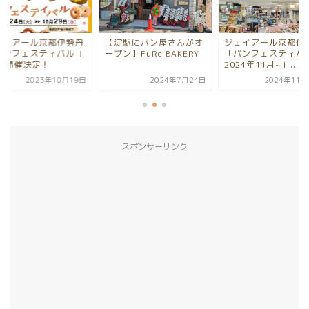
ェイアール京都伊勢丹
【淀駅にパン屋さんがオ
ジェイアール京都伊
パンフェスティバル 」
ープン】FuRe BAKERY
「パンフェスティバル
0月開催決定！
2024年11月~」...
2023年10月19日
2024年7月24日
2024年11月
スポンサーリンク