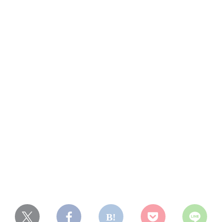
京都市伏見区
京都市山科区
長岡京市
向日市
八幡市
宇治市
京丹後市
乙訓郡大山崎町