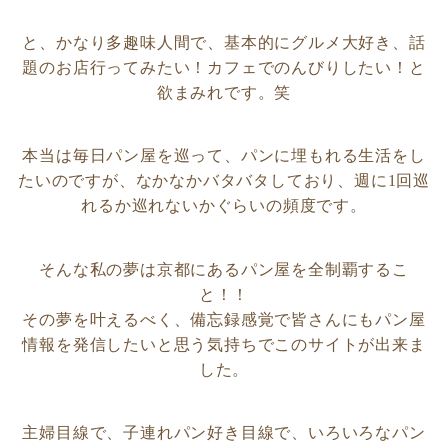
と、かなり多趣味人間で、基本的にグルメ大好き、話
題のお店行ってみたい！カフェでのんびりしたい！と
欲まみれです。笑
本当は毎日パン屋を巡って、パンに埋もれる生活をし
ホーム
たいのですが、なかなかバタバタしており、週に1回巡
れるか巡れないかぐらいの頻度です。
パンイベント情報
そんな私の夢は京都にあるパン屋を全制覇するこ
お取り寄せパン
と！！
その夢を叶えるべく、備忘録感覚で皆さんにもパン屋
パン屋
情報を発信したいと思う気持ちでこのサイトが出来ま
した。
京都市北区
主婦目線で、子連れパン好き目線で、いろいろなパン
京都市上京区