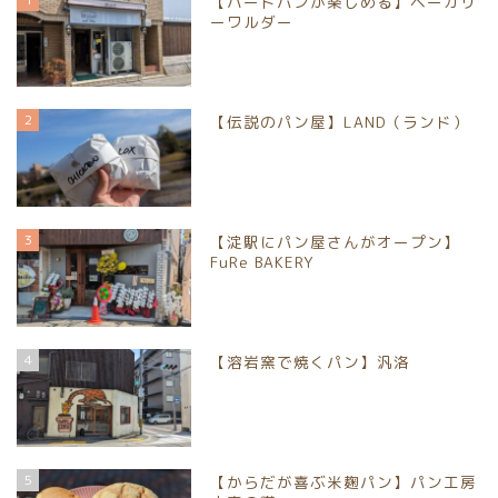
【ハードパンが楽しめる】ベーカリ
ーワルダー
2
【伝説のパン屋】LAND（ランド）
3
【淀駅にパン屋さんがオープン】
FuRe BAKERY
4
【溶岩窯で焼くパン】汎洛
5
【からだが喜ぶ米麹パン】パン工房