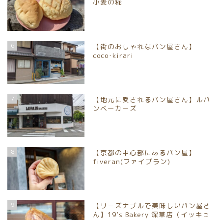
小麦の糀
6
【街のおしゃれなパン屋さん】
coco･kirari
7
【地元に愛されるパン屋さん】ルパ
ンベーカーズ
8
【京都の中心部にあるパン屋】
fiveran(ファイブラン)
9
【リーズナブルで美味しいパン屋さ
ん】19’s Bakery 深草店（イッキュ