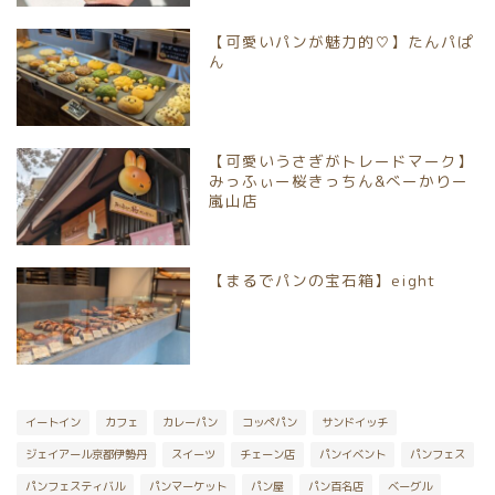
【可愛いパンが魅力的♡】たんパぱ
京都市南区
ん
京都市伏見区
【可愛いうさぎがトレードマーク】
京都市山科区
みっふぃー桜きっちん&べーかりー
嵐山店
長岡京市
【まるでパンの宝石箱】eight
向日市
八幡市
宇治市
イートイン
カフェ
カレーパン
コッペパン
サンドイッチ
ジェイアール京都伊勢丹
スイーツ
チェーン店
パンイベント
パンフェス
京丹後市
パンフェスティバル
パンマーケット
パン屋
パン百名店
ベーグル