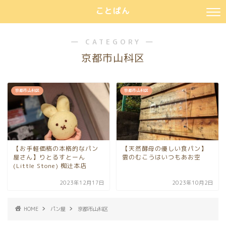
ことぱん
― CATEGORY ―
京都市山科区
京都市山科区
京都市山科区
【お手軽価格の本格的なパン
【天然酵母の優しい食パン】
屋さん】りとるすとーん
雲のむこうはいつもあお空
(Little Stone) 椥辻本店
2023年12月17日
2023年10月2日
HOME
パン屋
京都市山科区