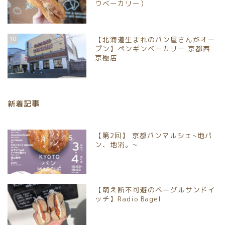
ウベーカリー）
ホーム
10
【北海道生まれのパン屋さんがオー
プン】ペンギンベーカリー 京都西
パンイベント情報
京極店
お取り寄せパン
新着記事
パン屋
【第2回】 京都パンマルシェ~地パ
京都市北区
ン、地消。~
京都市上京区
【萌え断不可避のベーグルサンドイ
京都市中京区
ッチ】Radio Bagel
京都市下京区