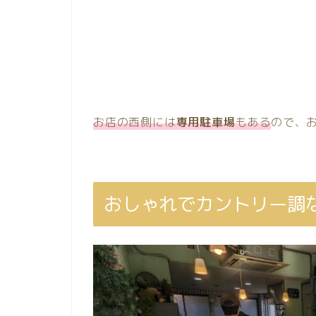
お店の西側には
専用駐車場
もある
ので、
おしゃれでカントリー調