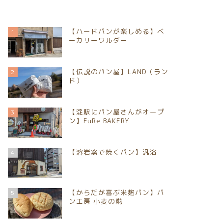
【ハードパンが楽しめる】ベ
1
ーカリーワルダー
【伝説のパン屋】LAND（ラン
2
ド）
【淀駅にパン屋さんがオープ
3
ン】FuRe BAKERY
【溶岩窯で焼くパン】汎洛
4
【からだが喜ぶ米麹パン】パ
5
ン工房 小麦の糀