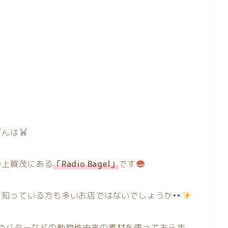
ばんは
の上賀茂にある
「Radio Bagel」
です
、知っている方も多いお店ではないでしょうか
卵やバターなどの
動物性由来の素材を使っておらず
、