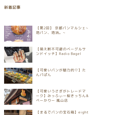
新着記事
【第2回】 京都パンマルシェ~
地パン、地消。~
【萌え断不可避のベーグルサ
ンドイッチ】Radio Bagel
【可愛いパンが魅力的♡】た
んパぱん
【可愛いうさぎがトレードマ
ーク】みっふぃー桜きっちん&
べーかりー 嵐山店
【まるでパンの宝石箱】eight