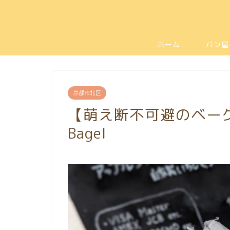
ホーム
パン屋
京都市北区
【萌え断不可避のベーグ
Bagel