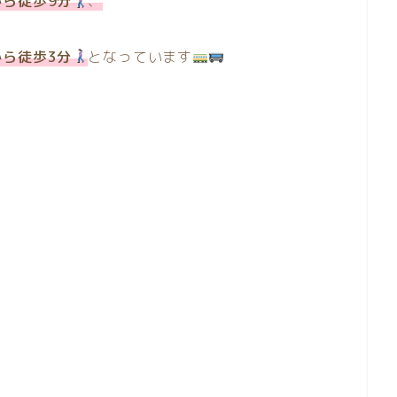
ら徒歩9分
、
ら徒歩3分
となっています