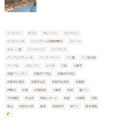
イートイン
カフェ
カレーパン
コッペパン
サンドイッチ
ジェイアール京都伊勢丹
スイーツ
チェーン店
パンイベント
パンフェス
パンフェスティバル
パンマーケット
パン屋
パン百名店
ベーグル
メロンパン
レトロ
三条
上賀茂
京都アバンティ
京都市下京区
京都市中京区
京都市伏見区
京都市北区
京都市右京区
京都駅
伊勢丹
伏見
伏見稲荷
八幡市
四条
塩パン
天然酵母
宇治市
実食レポート
新店
河原町
深草
男山
神宮丸太町
藤森
長岡京市
食パン
駐車場有