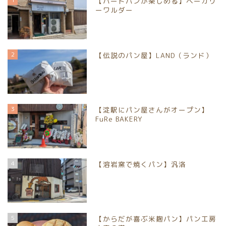
【ハードパンが楽しめる】ベーカリ
ーワルダー
2
【伝説のパン屋】LAND（ランド）
3
【淀駅にパン屋さんがオープン】
FuRe BAKERY
4
【溶岩窯で焼くパン】汎洛
5
【からだが喜ぶ米麹パン】パン工房