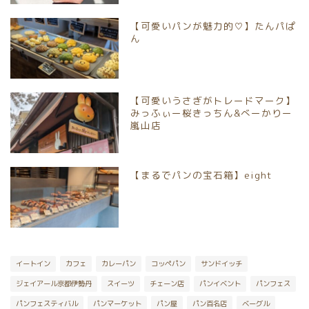
【可愛いパンが魅力的♡】たんパぱ
京都市南区
ん
京都市伏見区
【可愛いうさぎがトレードマーク】
京都市山科区
みっふぃー桜きっちん&べーかりー
嵐山店
長岡京市
【まるでパンの宝石箱】eight
向日市
八幡市
宇治市
イートイン
カフェ
カレーパン
コッペパン
サンドイッチ
ジェイアール京都伊勢丹
スイーツ
チェーン店
パンイベント
パンフェス
京丹後市
パンフェスティバル
パンマーケット
パン屋
パン百名店
ベーグル