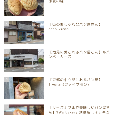
小麦の糀
6
【街のおしゃれなパン屋さん】
coco･kirari
7
【地元に愛されるパン屋さん】ルパ
ンベーカーズ
8
【京都の中心部にあるパン屋】
fiveran(ファイブラン)
9
【リーズナブルで美味しいパン屋さ
ん】19’s Bakery 深草店（イッキュ