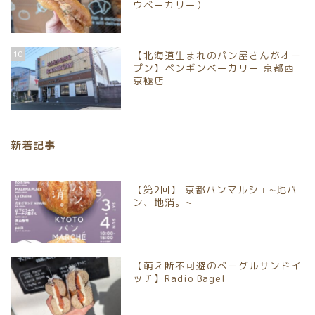
ウベーカリー）
ホーム
10
【北海道生まれのパン屋さんがオー
プン】ペンギンベーカリー 京都西
パンイベント情報
京極店
お取り寄せパン
新着記事
パン屋
【第2回】 京都パンマルシェ~地パ
京都市北区
ン、地消。~
京都市上京区
【萌え断不可避のベーグルサンドイ
京都市中京区
ッチ】Radio Bagel
京都市下京区