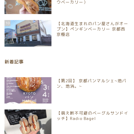
ウベーカリー）
ホーム
10
【北海道生まれのパン屋さんがオー
プン】ペンギンベーカリー 京都西
パンイベント情報
京極店
お取り寄せパン
新着記事
パン屋
【第2回】 京都パンマルシェ~地パ
京都市北区
ン、地消。~
京都市上京区
【萌え断不可避のベーグルサンドイ
京都市中京区
ッチ】Radio Bagel
京都市下京区