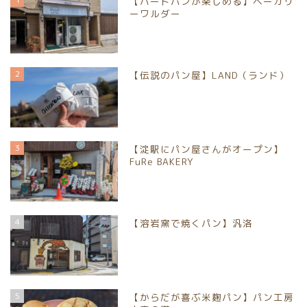
【ハードパンが楽しめる】ベーカリ
ーワルダー
2
【伝説のパン屋】LAND（ランド）
3
【淀駅にパン屋さんがオープン】
FuRe BAKERY
4
【溶岩窯で焼くパン】汎洛
5
【からだが喜ぶ米麹パン】パン工房