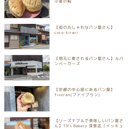
小麦の糀
6
【街のおしゃれなパン屋さん】
coco･kirari
7
【地元に愛されるパン屋さん】ルパ
ンベーカーズ
8
【京都の中心部にあるパン屋】
fiveran(ファイブラン)
9
【リーズナブルで美味しいパン屋さ
ん】19’s Bakery 深草店（イッキュ