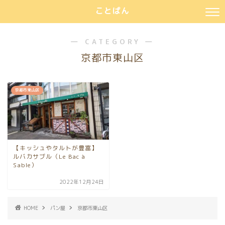
ことぱん
― CATEGORY ―
京都市東山区
京都市東山区
【キッシュやタルトが豊富】
ルバカサブル（Le Bac à
Sable）
2022年12月24日
HOME
パン屋
京都市東山区