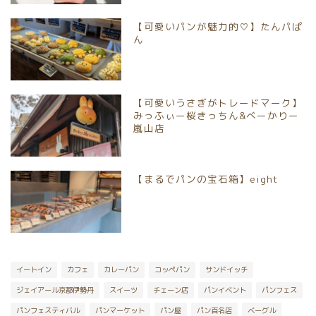
【可愛いパンが魅力的♡】たんパぱ
京都市南区
ん
京都市伏見区
【可愛いうさぎがトレードマーク】
京都市山科区
みっふぃー桜きっちん&べーかりー
嵐山店
長岡京市
【まるでパンの宝石箱】eight
向日市
八幡市
宇治市
イートイン
カフェ
カレーパン
コッペパン
サンドイッチ
ジェイアール京都伊勢丹
スイーツ
チェーン店
パンイベント
パンフェス
京丹後市
パンフェスティバル
パンマーケット
パン屋
パン百名店
ベーグル