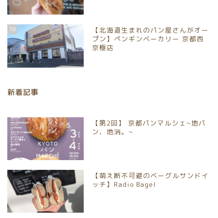
ホーム
10
【北海道生まれのパン屋さんがオー
プン】ペンギンベーカリー 京都西
パンイベント情報
京極店
お取り寄せパン
新着記事
パン屋
【第2回】 京都パンマルシェ~地パ
京都市北区
ン、地消。~
京都市上京区
【萌え断不可避のベーグルサンドイ
京都市中京区
ッチ】Radio Bagel
京都市下京区