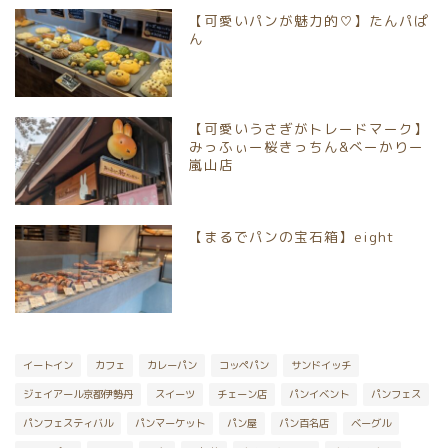
【可愛いパンが魅力的♡】たんパぱ
京都市南区
ん
京都市伏見区
【可愛いうさぎがトレードマーク】
京都市山科区
みっふぃー桜きっちん&べーかりー
嵐山店
長岡京市
【まるでパンの宝石箱】eight
向日市
八幡市
宇治市
イートイン
カフェ
カレーパン
コッペパン
サンドイッチ
ジェイアール京都伊勢丹
スイーツ
チェーン店
パンイベント
パンフェス
京丹後市
パンフェスティバル
パンマーケット
パン屋
パン百名店
ベーグル