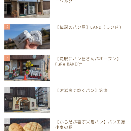
ーワルダー
2
【伝説のパン屋】LAND（ランド）
3
【淀駅にパン屋さんがオープン】
FuRe BAKERY
4
【溶岩窯で焼くパン】汎洛
5
【からだが喜ぶ米麹パン】パン工房
小麦の糀