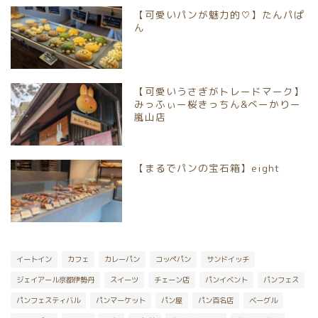
【可愛いパンが魅力的♡】たんパぱ
京都市南区
ん
京都市伏見区
【可愛いうさぎがトレードマーク】
京都市山科区
みっふぃー桜きっちん&べーかりー
嵐山店
長岡京市
【まるでパンの宝石箱】eight
向日市
八幡市
宇治市
イートイン
カフェ
カレーパン
コッペパン
サンドイッチ
ジェイアール京都伊勢丹
スイーツ
チェーン店
パンイベント
パンフェス
京丹後市
パンフェスティバル
パンマーケット
パン屋
パン百名店
ベーグル