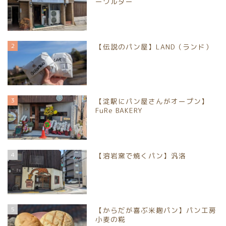
ーワルダー
2
【伝説のパン屋】LAND（ランド）
3
【淀駅にパン屋さんがオープン】
FuRe BAKERY
4
【溶岩窯で焼くパン】汎洛
5
【からだが喜ぶ米麹パン】パン工房
小麦の糀