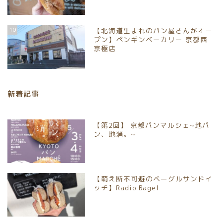
ホーム
10
【北海道生まれのパン屋さんがオー
プン】ペンギンベーカリー 京都西
パンイベント情報
京極店
お取り寄せパン
新着記事
パン屋
【第2回】 京都パンマルシェ~地パ
京都市北区
ン、地消。~
京都市上京区
【萌え断不可避のベーグルサンドイ
京都市中京区
ッチ】Radio Bagel
京都市下京区