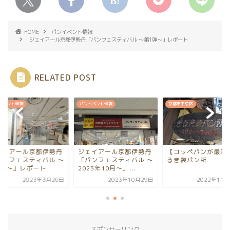
HOME
パンイベント情報
ジェイアール京都伊勢丹「パンフェスティバル ～第1弾～」レポート
RELATED POST
イベント情報
京都市下京区
パンイベント情報
ェイアール京都伊勢丹
【コッペパンが最高】ま
ジェイアール京都伊
パンフェスティバル ～
るき製パン所
「パンフェスティバル
23年10月～」...
第2弾～」レポート
2023年10月29日
2022年11月26日
2023年3月
スポンサーリンク