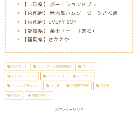
【山形県】 ボー・ションドブレ
【京都府】 無添加ハムソーセージさわ邊
【京都府】EVERY SOY
【愛媛県】 菓士「一」（あわ）
【福岡県】さかえや
OSPITALE
ジェイアール京都伊勢丹
スイーツ
スフォリアテッラ
パンイベント
パンフェス
パンフェスティバル
パン屋
京都市下京区
京都駅
伊勢丹
実食レポート
スポンサーリンク