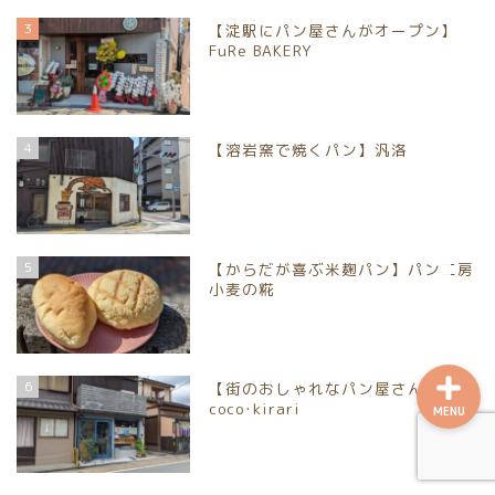
向日市
3
【淀駅にパン屋さんがオープン】
FuRe BAKERY
八幡市
宇治市
4
【溶岩窯で焼くパン】汎洛
京丹後市
乙訓郡大山崎町
5
【からだが喜ぶ米麹パン】パン工房
小麦の糀
6
【街のおしゃれなパン屋さん】
coco･kirari
MENU