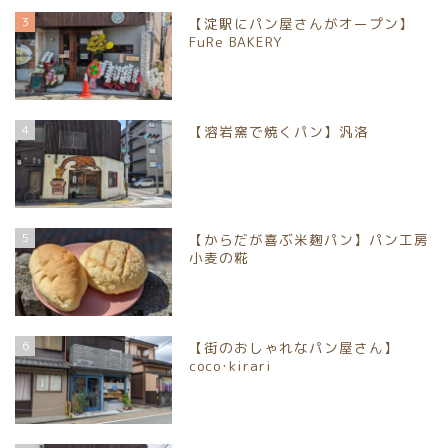
京都市北区
3
【淀駅にパン屋さんがオープン】
FuRe BAKERY
京都市上京区
京都市中京区
4
【溶岩窯で焼くパン】汎洛
京都市下京区
5
【からだが喜ぶ米麹パン】パン工房
京都市南区
小麦の糀
京都市伏見区
6
【街のおしゃれなパン屋さん】
京都市山科区
coco･kirari
長岡京市