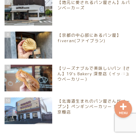
7
【地元に愛されるパン屋さん】ルパ
向日市
ンベーカーズ
八幡市
8
【京都の中心部にあるパン屋】
宇治市
fiveran(ファイブラン)
京丹後市
9
【リーズナブルで美味しいパン屋さ
乙訓郡大山崎町
ん】19’s Bakery 深草店（イッキュ
ウベーカリー）
10
【北海道生まれのパン屋さんがオー
プン】ペンギンベーカリー 京都西
京極店
MENU