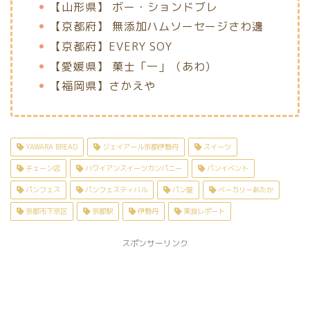
【山形県】 ボー・ションドブレ
【京都府】
無添加ハムソーセージさわ邊
【京都府】EVERY SOY
【愛媛県】
菓士「一」（あわ）
【福岡県】さかえや
YAWARA BREAD
ジェイアール京都伊勢丹
スイーツ
チェーン店
ハワイアンスイーツカンパニー
パンイベント
パンフェス
パンフェスティバル
パン屋
ベーカリーあたか
京都市下京区
京都駅
伊勢丹
実食レポート
スポンサーリンク