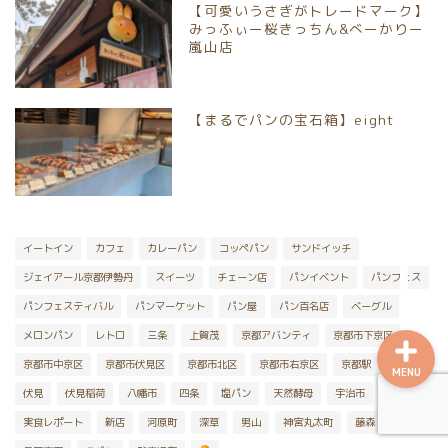
【可愛いうさぎがトレードマーク】
向日市
みっふぃー桜きっちん&べーかりー
嵐山店
八幡市
【まるでパンの宝石箱】eight
宇治市
京丹後市
乙訓郡大山崎町
イートイン
カフェ
カレーパン
コッペパン
サンドイッチ
ジェイアール京都伊勢丹
スイーツ
チェーン店
パンイベント
パンフェス
パンフェスティバル
パンマーケット
パン屋
パン百名店
ベーグル
メロンパン
レトロ
三条
上賀茂
京都アバンティ
京都市下京区
京都市中京区
京都市伏見区
京都市北区
京都市右京区
京都駅
伊勢丹
MENU
伏見
伏見稲荷
八幡市
四条
塩パン
天然酵母
宇治市
実食レポート
新店
河原町
深草
男山
神宮丸太町
藤森