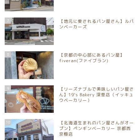
7
【地元に愛されるパン屋さん】ルパ
ンベーカーズ
8
【京都の中心部にあるパン屋】
fiveran(ファイブラン)
ホーム
9
【リーズナブルで美味しいパン屋さ
パンイベント情報
ん】19’s Bakery 深草店（イッキュ
ウベーカリー）
お取り寄せパン
10
【北海道生まれのパン屋さんがオー
パン屋
プン】ペンギンベーカリー 京都西
京極店