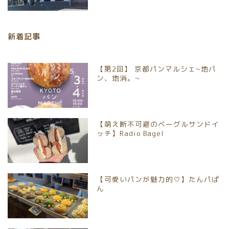
京都市北区
新着記事
京都市上京区
京都市中京区
【第2回】 京都パンマルシェ~地パ
ン、地消。~
京都市下京区
京都市南区
【萌え断不可避のベーグルサンドイ
ッチ】Radio Bagel
京都市伏見区
【可愛いパンが魅力的♡】たんパぱ
京都市山科区
ん
長岡京市