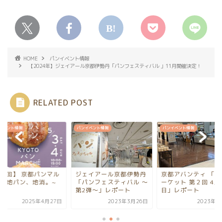
HOME
パンイベント情報
【2024年】ジェイアール京都伊勢丹「パンフェスティバル 」11月開催決定！
RELATED POST
イベント情報
パンイベント情報
パンイベント情報
第2回】 京都パンマル
ジェイアール京都伊勢丹
京都アバンティ 「パ
ェ~地パン、地消。~
「パンフェスティバル ～
ーケット 第２回 4/１
第2弾～」レポート
日」レポート
2025年4月27日
2023年3月26日
2023年4