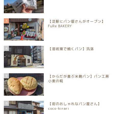
3
【淀駅にパン屋さんがオープン】
FuRe BAKERY
4
【溶岩窯で焼くパン】汎洛
5
【からだが喜ぶ米麹パン】パン工房
小麦の糀
6
【街のおしゃれなパン屋さん】
coco･kirari