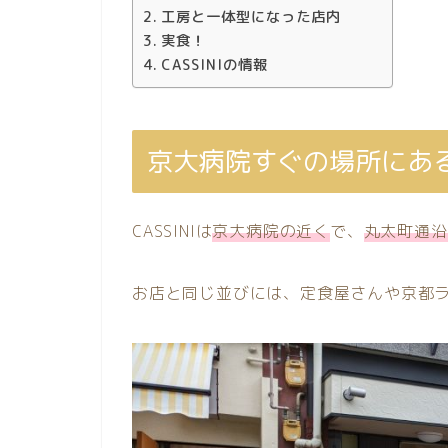
工房と一体型になった店内
実食！
CASSINIの情報
京大病院すぐの場所にあ
CASSINIは
京大病院の近く
で、
丸太町通沿
お店と同じ並びには、定食屋さんや京都