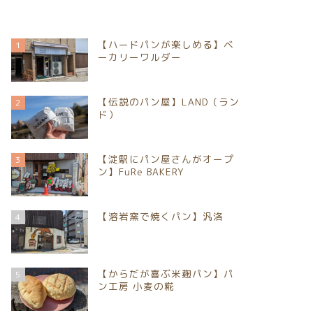
【ハードパンが楽しめる】ベ
1
ーカリーワルダー
【伝説のパン屋】LAND（ラン
2
ド）
【淀駅にパン屋さんがオープ
3
ン】FuRe BAKERY
【溶岩窯で焼くパン】汎洛
4
【からだが喜ぶ米麹パン】パ
5
ン工房 小麦の糀