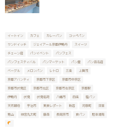
イートイン
カフェ
カレーパン
コッペパン
サンドイッチ
ジェイアール京都伊勢丹
スイーツ
チェーン店
パンイベント
パンフェス
パンフェスティバル
パンマーケット
パン屋
パン百名店
ベーグル
メロンパン
レトロ
三条
上賀茂
京都アバンティ
京都市下京区
京都市中京区
京都市伏見区
京都市北区
京都市右京区
京都駅
伊勢丹
伏見
伏見稲荷
八幡市
四条
塩パン
天然酵母
宇治市
実食レポート
新店
河原町
深草
男山
神宮丸太町
藤森
長岡京市
食パン
駐車場有