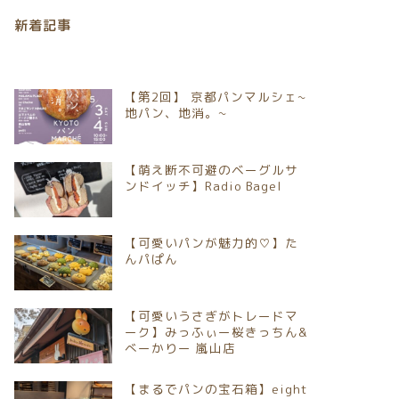
新着記事
【第2回】 京都パンマルシェ~
地パン、地消。~
【萌え断不可避のベーグルサ
ンドイッチ】Radio Bagel
【可愛いパンが魅力的♡】た
んパぱん
【可愛いうさぎがトレードマ
ーク】みっふぃー桜きっちん&
べーかりー 嵐山店
【まるでパンの宝石箱】eight