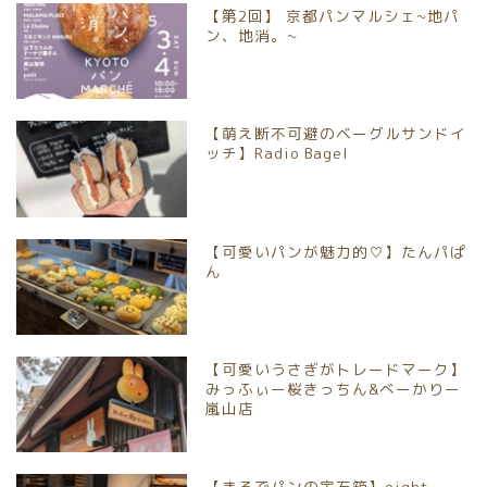
【第2回】 京都パンマルシェ~地パ
京都市北区
ン、地消。~
京都市上京区
【萌え断不可避のベーグルサンドイ
京都市中京区
ッチ】Radio Bagel
京都市下京区
【可愛いパンが魅力的♡】たんパぱ
京都市南区
ん
京都市伏見区
【可愛いうさぎがトレードマーク】
京都市山科区
みっふぃー桜きっちん&べーかりー
嵐山店
長岡京市
【まるでパンの宝石箱】eight