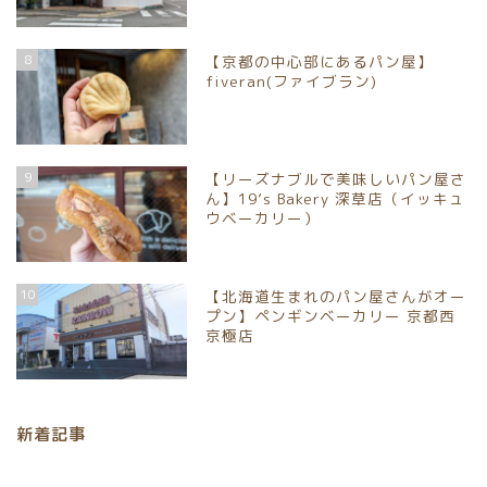
8
【京都の中心部にあるパン屋】
fiveran(ファイブラン)
9
【リーズナブルで美味しいパン屋さ
ん】19’s Bakery 深草店（イッキュ
ウベーカリー）
ホーム
10
【北海道生まれのパン屋さんがオー
プン】ペンギンベーカリー 京都西
パンイベント情報
京極店
お取り寄せパン
新着記事
パン屋