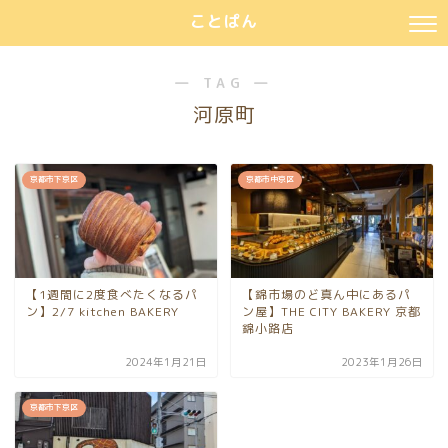
ことぱん
― TAG ―
河原町
京都市下京区
京都市中京区
【1週間に2度食べたくなるパ
【錦市場のど真ん中にあるパ
ン】2/7 kitchen BAKERY
ン屋】THE CITY BAKERY 京都
錦小路店
2024年1月21日
2023年1月26日
京都市下京区