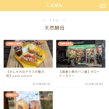
ことぱん
― TAG ―
天然酵母
乙訓郡大山崎町
京都市右京区
【おしゃれなテラスが魅力
【国産小麦のパン屋】タロー
的】pave nature
ベーカリー
2024年9月1日
2024年2月4日
京都市北区