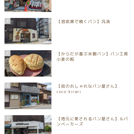
4
【溶岩窯で焼くパン】汎洛
5
【からだが喜ぶ米麹パン】パン工房
小麦の糀
6
【街のおしゃれなパン屋さん】
coco･kirari
7
【地元に愛されるパン屋さん】ルパ
ンベーカーズ