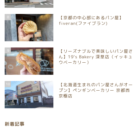
8
【京都の中心部にあるパン屋】
fiveran(ファイブラン)
9
【リーズナブルで美味しいパン屋さ
ん】19’s Bakery 深草店（イッキュ
ウベーカリー）
ホーム
10
【北海道生まれのパン屋さんがオー
プン】ペンギンベーカリー 京都西
パンイベント情報
京極店
お取り寄せパン
新着記事
パン屋