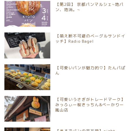
【第2回】 京都パンマルシェ~地パ
京都市北区
ン、地消。~
京都市上京区
【萌え断不可避のベーグルサンドイ
京都市中京区
ッチ】Radio Bagel
京都市下京区
【可愛いパンが魅力的♡】たんパぱ
京都市南区
ん
京都市伏見区
【可愛いうさぎがトレードマーク】
京都市山科区
みっふぃー桜きっちん&べーかりー
嵐山店
長岡京市
【まるでパンの宝石箱】eight