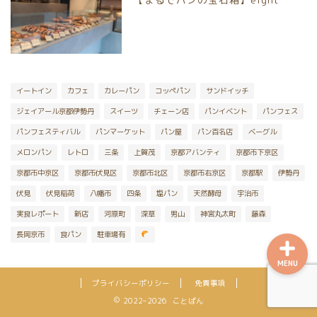
向日市
八幡市
宇治市
イートイン
カフェ
カレーパン
コッペパン
サンドイッチ
ジェイアール京都伊勢丹
スイーツ
チェーン店
パンイベント
パンフェス
京丹後市
パンフェスティバル
パンマーケット
パン屋
パン百名店
ベーグル
メロンパン
レトロ
三条
上賀茂
京都アバンティ
京都市下京区
乙訓郡大山崎町
京都市中京区
京都市伏見区
京都市北区
京都市右京区
京都駅
伊勢丹
伏見
伏見稲荷
八幡市
四条
塩パン
天然酵母
宇治市
実食レポート
新店
河原町
深草
男山
神宮丸太町
藤森
長岡京市
食パン
駐車場有
MENU
プライバシーポリシー
免責事項
2022–2026 ことぱん