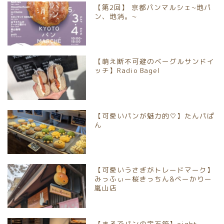
【第2回】 京都パンマルシェ~地パ
京都市北区
ン、地消。~
京都市上京区
【萌え断不可避のベーグルサンドイ
京都市中京区
ッチ】Radio Bagel
京都市下京区
【可愛いパンが魅力的♡】たんパぱ
京都市南区
ん
京都市伏見区
【可愛いうさぎがトレードマーク】
京都市山科区
みっふぃー桜きっちん&べーかりー
嵐山店
長岡京市
【まるでパンの宝石箱】eight