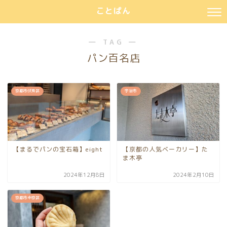
ことぱん
― TAG ―
パン百名店
京都市伏見区
宇治市
【まるでパンの宝石箱】eight
【京都の人気ベーカリー】た
ま木亭
2024年12月8日
2024年2月10日
京都市中京区