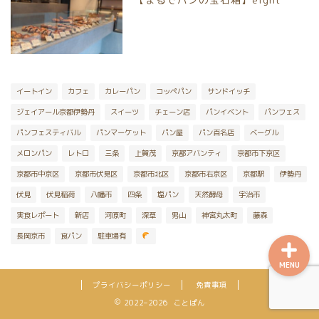
向日市
八幡市
宇治市
イートイン
カフェ
カレーパン
コッペパン
サンドイッチ
ジェイアール京都伊勢丹
スイーツ
チェーン店
パンイベント
パンフェス
京丹後市
パンフェスティバル
パンマーケット
パン屋
パン百名店
ベーグル
メロンパン
レトロ
三条
上賀茂
京都アバンティ
京都市下京区
乙訓郡大山崎町
京都市中京区
京都市伏見区
京都市北区
京都市右京区
京都駅
伊勢丹
伏見
伏見稲荷
八幡市
四条
塩パン
天然酵母
宇治市
実食レポート
新店
河原町
深草
男山
神宮丸太町
藤森
長岡京市
食パン
駐車場有
MENU
プライバシーポリシー
免責事項
2022–2026 ことぱん