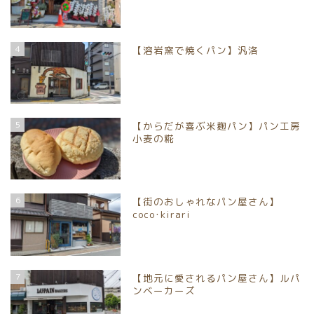
4
【溶岩窯で焼くパン】汎洛
5
【からだが喜ぶ米麹パン】パン工房
小麦の糀
6
【街のおしゃれなパン屋さん】
coco･kirari
7
【地元に愛されるパン屋さん】ルパ
ンベーカーズ