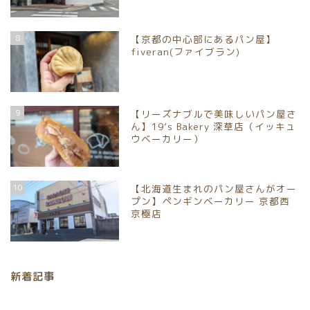
8
【京都の中心部にあるパン屋】
fiveran(ファイブラン)
9
【リーズナブルで美味しいパン屋さ
ん】19’s Bakery 深草店（イッキュ
ウベーカリー）
ホーム
10
【北海道生まれのパン屋さんがオー
プン】ペンギンベーカリー 京都西
パンイベント情報
京極店
お取り寄せパン
新着記事
パン屋